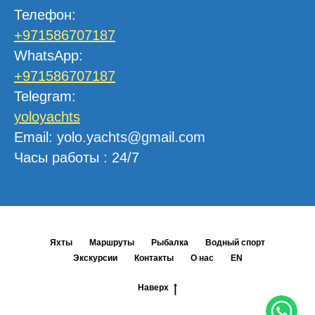
Телефон
:
+971586707187
WhatsApp:
+971586707187
Telegram
:
yoloyachts
Email
:
yolo.yachts@gmail.com
Часы работы
: 24/7
Яхты
Маршруты
Рыбалка
Водный спорт
Экскурсии
Контакты
О нас
EN
Наверх